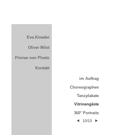
Eva Kinader
Oliver Möst
Florian von Ploetz
Kontakt
im Auftrag
Choreographen
Tanzplakate
Vitrinengäste
360° Portraits
10/10