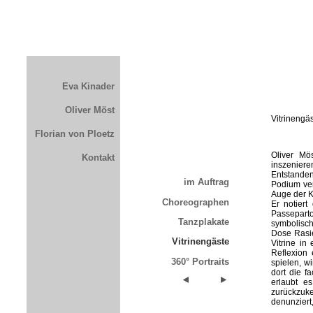
Eva Kinader
Oliver Möst
Vitrinengä
Florian von Ploetz
Oliver Mö
Kontakt
inszeniere
Entstanden 
im Auftrag
Podium ver
Auge der 
Choreographen
Er notier
Passeparto
Tanzplakate
symbolisch
Dose Rasie
Vitrinengäste
Vitrine in
Reflexion 
360° Portraits
spielen, w
dort die f
erlaubt e
zurückzukeh
denunziert,